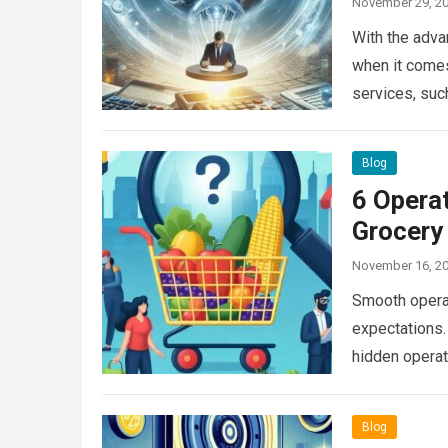
November 29, 2
With the adva
when it comes
services, su
Blog
6 Operat
Grocery
November 16, 2
Smooth operat
expectations.
hidden operat
Read more
Blog