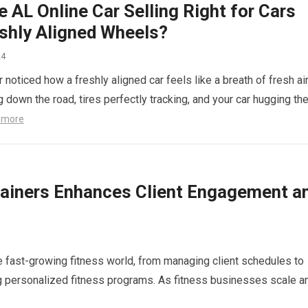
e AL Online Car Selling Right for Cars
eshly Aligned Wheels?
24
noticed how a freshly aligned car feels like a breath of fresh ai
g down the road, tires perfectly tracking, and your car hugging th
 more
rainers Enhances Client Engagement a
e fast-growing fitness world, from managing client schedules to
g personalized fitness programs. As fitness businesses scale a