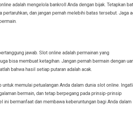
nline adalah mengelola bankroll Anda dengan bijak. Tetapkan ba
a pertaruhkan, dan jangan pernah melebihi batas tersebut. Jaga a
bermain.
 bertanggung jawab. Slot online adalah permainan yang
juga bisa membuat ketagihan. Jangan pernah bermain dengan ua
tlah bahwa hasil setiap putaran adalah acak.
 untuk memulai petualangan Anda dalam dunia slot online. Ingatl
galaman bermain, dan tetap berpegang pada prinsip-prinsip
el ini bermanfaat dan membawa keberuntungan bagi Anda dalam