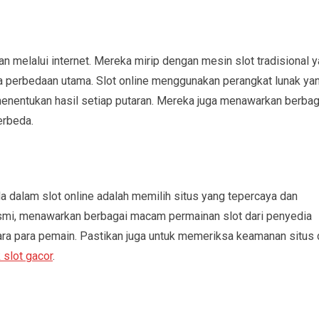
n melalui internet. Mereka mirip dengan mesin slot tradisional 
pa perbedaan utama. Slot online menggunakan perangkat lunak ya
nentukan hasil setiap putaran. Mereka juga menawarkan berbag
erbeda.
dalam slot online adalah memilih situs yang tepercaya dan
 resmi, menawarkan berbagai macam permainan slot dari penyedia
tara para pemain. Pastikan juga untuk memeriksa keamanan situs
k slot gacor
.