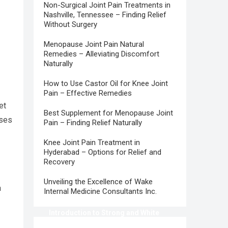
Non-Surgical Joint Pain Treatments in
Nashville, Tennessee – Finding Relief
Without Surgery
Menopause Joint Pain Natural
Remedies – Alleviating Discomfort
Naturally
How to Use Castor Oil for Knee Joint
Pain – Effective Remedies
et
Best Supplement for Menopause Joint
oses
Pain – Finding Relief Naturally
Knee Joint Pain Treatment in
Hyderabad – Options for Relief and
Recovery
Unveiling the Excellence of Wake
a
Internal Medicine Consultants Inc.
Introduction to Strong and White
Teeth