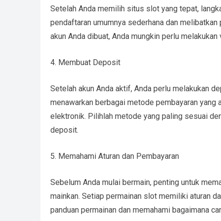
Setelah Anda memilih situs slot yang tepat, lan
pendaftaran umumnya sederhana dan melibatkan pe
akun Anda dibuat, Anda mungkin perlu melakukan v
4. Membuat Deposit
Setelah akun Anda aktif, Anda perlu melakukan dep
menawarkan berbagai metode pembayaran yang ama
elektronik. Pilihlah metode yang paling sesuai d
deposit.
5. Memahami Aturan dan Pembayaran
Sebelum Anda mulai bermain, penting untuk mema
mainkan. Setiap permainan slot memiliki aturan 
panduan permainan dan memahami bagaimana cara 