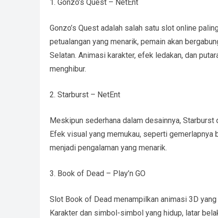
1. Gonzo’s Quest – NetEnt
Gonzo’s Quest adalah salah satu slot online pal
petualangan yang menarik, pemain akan bergabung
Selatan. Animasi karakter, efek ledakan, dan pu
menghibur.
2. Starburst – NetEnt
Meskipun sederhana dalam desainnya, Starburst 
Efek visual yang memukau, seperti gemerlapnya b
menjadi pengalaman yang menarik.
3. Book of Dead – Play’n GO
Slot Book of Dead menampilkan animasi 3D yang k
Karakter dan simbol-simbol yang hidup, latar bel