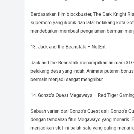
Berdasarkan film blockbuster, The Dark Knight 
superhero yang ikonik dan latar belakang kota Go
mendebarkan membuat pengalaman bermain menj
13. Jack and the Beanstalk – NetEnt
Jack and the Beanstalk menampilkan animasi 3D ya
belakang desa yang indah. Animasi putaran bonu
bermain menjadi sangat menghibur.
14. Gonzo’s Quest Megaways – Red Tiger Gamin
Sebuah varian dari Gonzo’s Quest asli, Gonzo’
dengan tambahan fitur Megaways yang menarik. E
menjadikan slot ini salah satu yang paling menarik