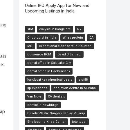
Online IPO Apply App for New and
Upcoming Listings in India
ang
slot
dialysis in Bangalore
NY
Oncologist in india
Whey protein
CA
MD
exceptional elder care in Houston
outsource RCM
David B Samadi
ain
dental office in Salt Lake City
ik,
dental office in Hackensack
longboat key chemical peels
slot88
lip injections
addiction centre in Mumbai
Van Nuys
CA dentists
dentist in Newburgh
rap
Dakota Plastic Surgery Sanjay Mukerji
Shelbourne Knee Center
toto togel