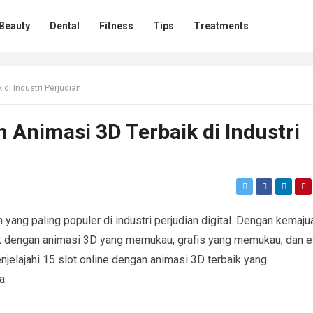
Beauty
Dental
Fitness
Tips
Treatments
di Industri Perjudian
 Animasi 3D Terbaik di Industri
n yang paling populer di industri perjudian digital. Dengan kemaju
 dengan animasi 3D yang memukau, grafis yang memukau, dan e
menjelajahi 15 slot online dengan animasi 3D terbaik yang
a.