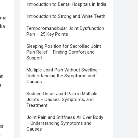
Introduction to Dental Hospitals in India
Introduction to Strong and White Teeth
ema
ika
Temporomandibular Joint Dysfunction
Pain – 25 Key Points
Sleeping Position for Sacroiliac Joint
Pain Relief – Finding Comfort and
Support
Multiple Joint Pain Without Swelling –
Understanding the Symptoms and
n.
Causes
n
Sudden Onset Joint Pain in Multiple
Joints – Causes, Symptoms, and
Treatment
Joint Pain and Stiffness All Over Body
– Understanding Symptoms and
r.
Causes
n