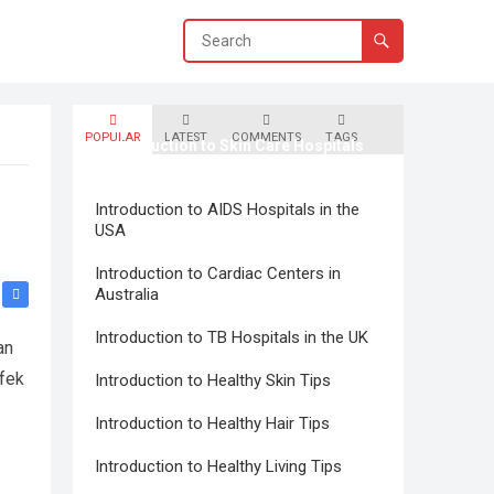
POPULAR
LATEST
COMMENTS
TAGS
Introduction to Skin Care Hospitals
in Canada
Introduction to AIDS Hospitals in the
USA
Introduction to Cardiac Centers in
Australia
Introduction to TB Hospitals in the UK
an
fek
Introduction to Healthy Skin Tips
Introduction to Healthy Hair Tips
Introduction to Healthy Living Tips